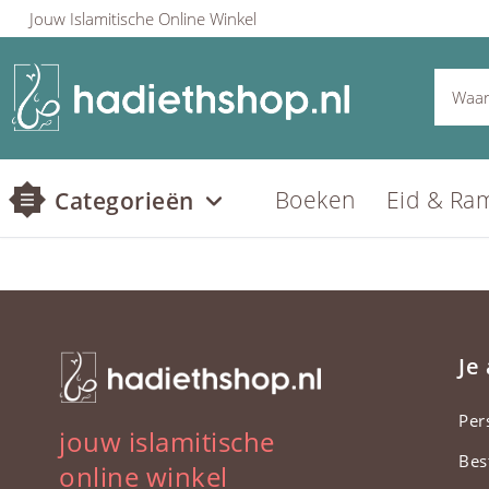
Jouw Islamitische Online Winkel
Boeken
Eid & Ra
Categorieën
Je
Per
jouw islamitische
Bes
online winkel