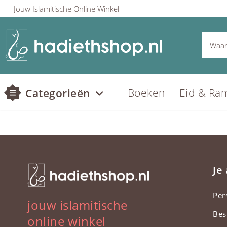
Jouw Islamitische Online Winkel
Boeken
Eid & Ra
Categorieën
Je
Per
jouw islamitische
Bes
online winkel