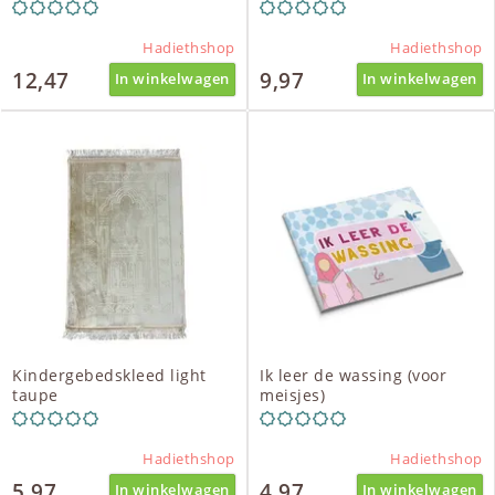
stiften - hemel
Hadiethshop
Hadiethshop
12,47
9,97
In winkelwagen
In winkelwagen
Kindergebedskleed light
Ik leer de wassing (voor
taupe
meisjes)
Hadiethshop
Hadiethshop
5,97
4,97
In winkelwagen
In winkelwagen