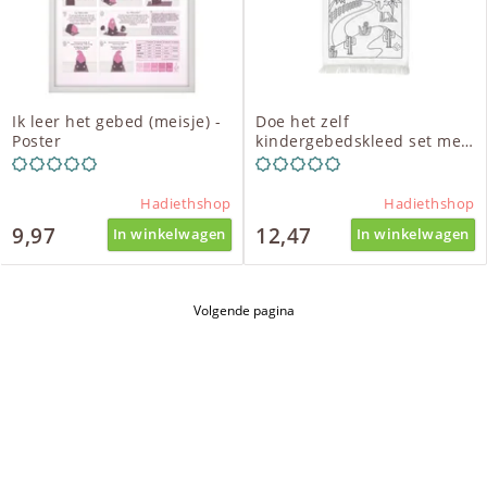
Ik leer het gebed (meisje) -
Doe het zelf
Poster
kindergebedskleed set met
stiften - moskee/woestijn
blauw
Hadiethshop
Hadiethshop
9,97
12,47
In winkelwagen
In winkelwagen
Volgende pagina