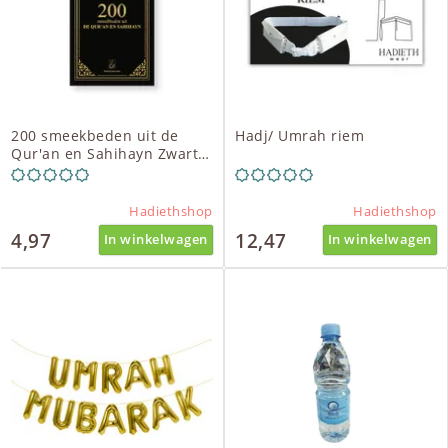
200 smeekbeden uit de
Hadj/ Umrah riem
Qur'an en Sahihayn Zwart-
Goud
Hadiethshop
Hadiethshop
4,97
12,47
In winkelwagen
In winkelwagen