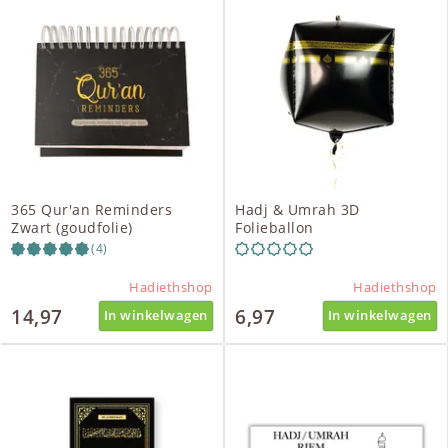
365 Qur'an Reminders
Hadj & Umrah 3D
Zwart (goudfolie)
Folieballon
(4)
Hadiethshop
Hadiethshop
14,97
6,97
In winkelwagen
In winkelwagen