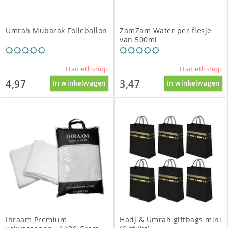
Umrah Mubarak Folieballon
ZamZam Water per flesje
van 500ml
Hadiethshop
Hadiethshop
4,97
3,47
In winkelwagen
In winkelwagen
Ihraam Premium
Hadj & Umrah giftbags mini