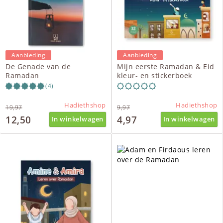
Aanbieding
Aanbieding
De Genade van de
Mijn eerste Ramadan & Eid
Ramadan
kleur- en stickerboek
(4)
Hadiethshop
Hadiethshop
19,97
9,97
12,50
4,97
In winkelwagen
In winkelwagen