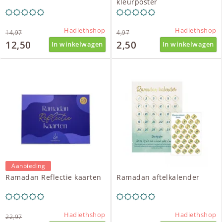
kleurposter
Hadiethshop
Hadiethshop
14,97
4,97
12,50
2,50
In winkelwagen
In winkelwagen
Aanbieding
Ramadan Reflectie kaarten
Ramadan aftelkalender
Hadiethshop
Hadiethshop
22,97