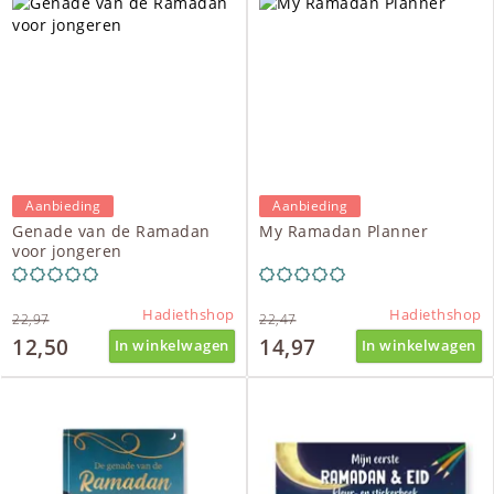
Aanbieding
Aanbieding
Genade van de Ramadan
My Ramadan Planner
voor jongeren
Hadiethshop
Hadiethshop
22,97
22,47
12,50
14,97
In winkelwagen
In winkelwagen