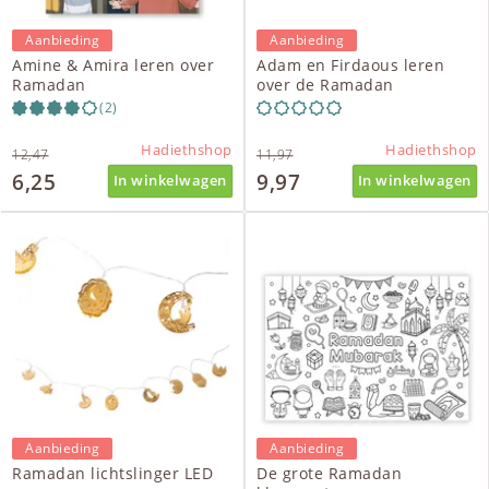
Aanbieding
Aanbieding
Amine & Amira leren over
Adam en Firdaous leren
Ramadan
over de Ramadan
(2)
Hadiethshop
Hadiethshop
12,47
11,97
6,25
9,97
In winkelwagen
In winkelwagen
Aanbieding
Aanbieding
Ramadan lichtslinger LED
De grote Ramadan