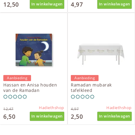
12,50
4,97
In winkelwagen
In winkelwagen
Aanbieding
Aanbieding
Hassan en Anisa houden
Ramadan mubarak
van de Ramadan
tafelkleed
Hadiethshop
Hadiethshop
12,47
4,97
6,50
2,50
In winkelwagen
In winkelwagen