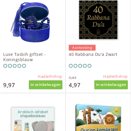
Aanbieding
Luxe Tasbih giftset -
40 Rabbana Du'a Zwart
Koningsblauw
Hadiethshop
Hadiethshop
7,47
9,97
4,97
In winkelwagen
In winkelwagen