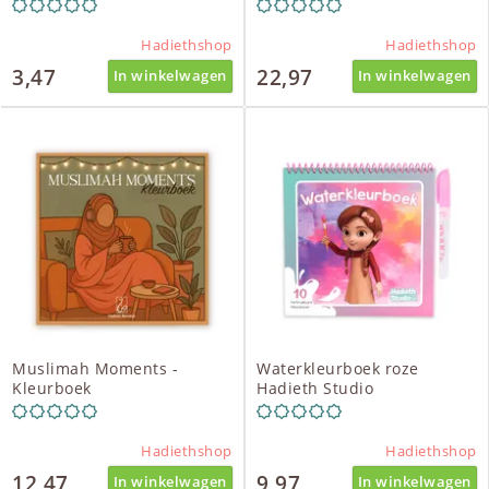
Hadiethshop
Hadiethshop
3,47
22,97
In winkelwagen
In winkelwagen
Muslimah Moments -
Waterkleurboek roze
Kleurboek
Hadieth Studio
Hadiethshop
Hadiethshop
12,47
9,97
In winkelwagen
In winkelwagen