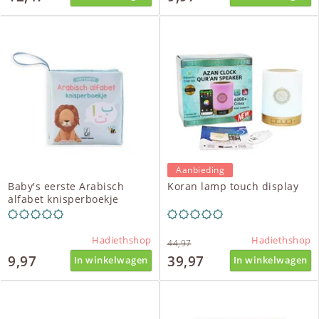
Aanbieding
Baby's eerste Arabisch
Koran lamp touch display
alfabet knisperboekje
Hadiethshop
Hadiethshop
44,97
9,97
39,97
In winkelwagen
In winkelwagen