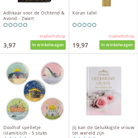
Adhkaar voor de Ochtend &
Koran tafel
Avond - Zwart
Hadiethshop
Hadiethshop
3,97
19,97
In winkelwagen
In winkelwagen
Doolhof spelletje
Jij kan de Gelukkigste vrouw
islamitisch - 5 stuks
ter wereld zijn