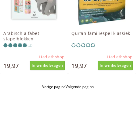
Arabisch alfabet
Qur'an familiespel klassiek
stapelblokken
(2)
Hadiethshop
Hadiethshop
19,97
19,97
In winkelwagen
In winkelwagen
Vorige pagina
Volgende pagina