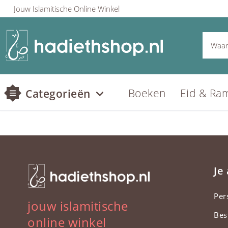
Jouw Islamitische Online Winkel
Boeken
Eid & Ra
Categorieën
Je
Per
jouw islamitische
Bes
online winkel