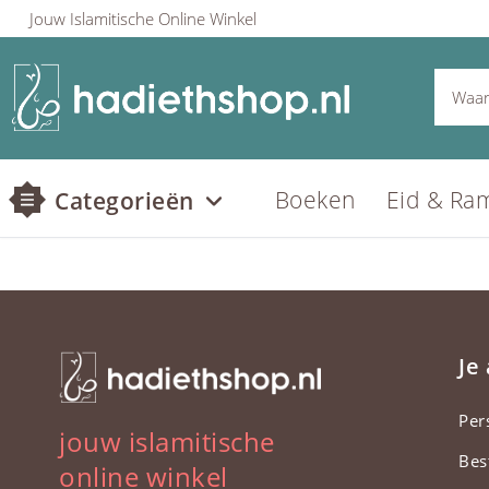
Jouw Islamitische Online Winkel
Boeken
Eid & Ra
Categorieën
Je
Per
jouw islamitische
Bes
online winkel