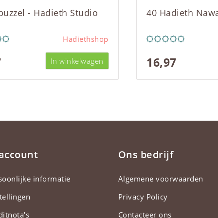
 puzzel - Hadieth Studio
40 Hadieth Naw
Hadiethshop
7
16,97
In winkelwagen
 account
Ons bedrijf
soonlijke informatie
Algemene voorwaarden
tellingen
Privacy Policy
ditnota's
Contacteer ons