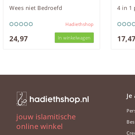
Wees niet Bedroefd
4 in 1
Hadiethshop
24,97
17,4
In winkelwagen
Je
Per
jouw islamitische
Bes
online winkel
Cre