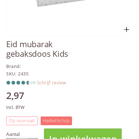
Eid mubarak
gebaksdoos Kids
Brand
:
SKU
:
2435
Schrijf review
(4)
2,97
Incl. BTW
Op voorraad
Hadiethshop
Aantal
In winkelwagen