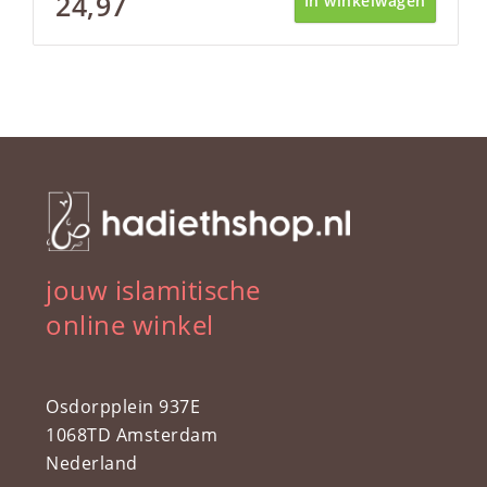
24,97
In winkelwagen
jouw islamitische
online winkel
Osdorpplein 937E
1068TD Amsterdam
Nederland