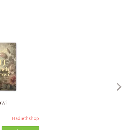
awi
Hadiethshop