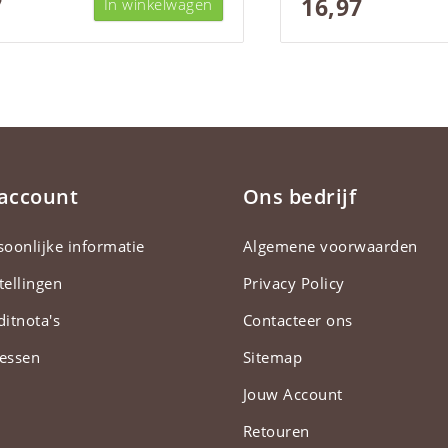
7
16,97
In winkelwagen
 account
Ons bedrijf
soonlijke informatie
Algemene voorwaarden
tellingen
Privacy Policy
ditnota's
Contacteer ons
essen
Sitemap
Jouw Account
Retouren