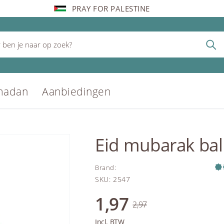
PRAY FOR PALESTINE
madan
Aanbiedingen
Eid mubarak ba
Brand
:
SKU
:
2547
1,97
2,97
Incl. BTW