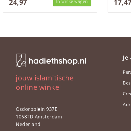
24,97
17,4
In winkelwagen
Je
Per
jouw islamitische
Bes
online winkel
Cre
Adr
Osdorpplein 937E
1068TD Amsterdam
Nederland