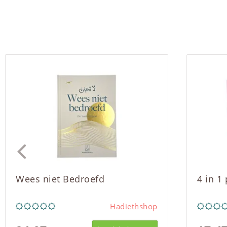
Wees niet Bedroefd
4 in 1
Hadiethshop