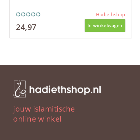
Hadiethshop
24,97
In winkelwagen
jouw islamitische
online winkel