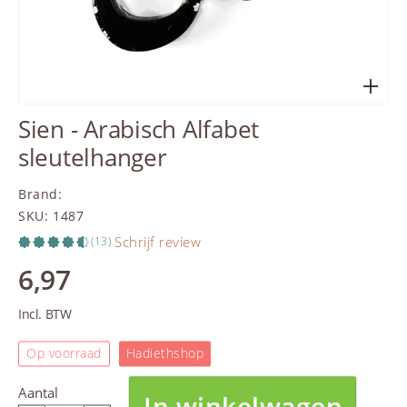
Sien - Arabisch Alfabet
sleutelhanger
Brand
:
SKU
:
1487
Schrijf review
(13)
6,97
Incl. BTW
Op voorraad
Hadiethshop
Aantal
In winkelwagen