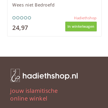
Wees niet Bedroefd
Hadiethshop
24,97
In winkelwagen
jouw islamitische
online winkel