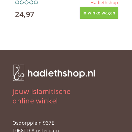
Hadiethshop
24,97
In winkelwagen
jouw islamitische
online winkel
Osdorpplein 937E
1068TD Amsterdam