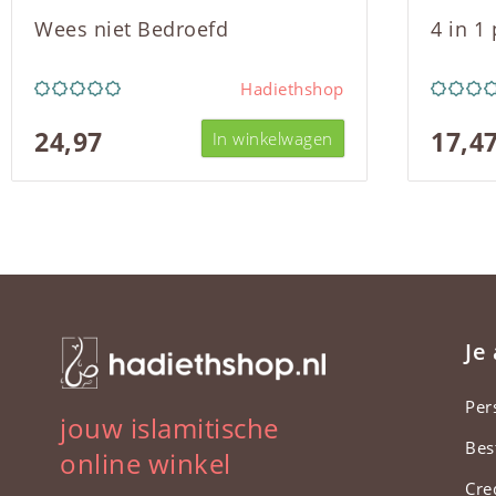
Wees niet Bedroefd
4 in 1
Hadiethshop
24,97
17,4
In winkelwagen
Je
Per
jouw islamitische
Bes
online winkel
Cre