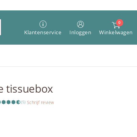
0
Winkelwagen
Klantenservice
Inloggen
e tissuebox
Schrijf review
(5)