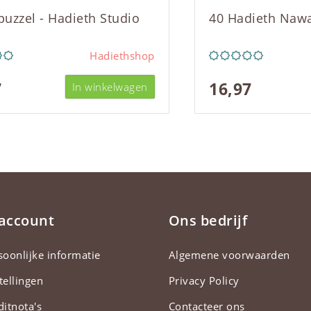
 puzzel - Hadieth Studio
40 Hadieth Naw
Hadiethshop
7
16,97
In winkelwagen
 account
Ons bedrijf
soonlijke informatie
Algemene voorwaarden
tellingen
Privacy Policy
ditnota's
Contacteer ons