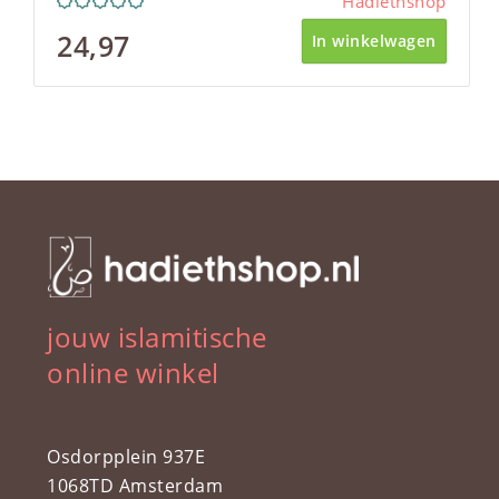
Hadiethshop
24,97
In winkelwagen
jouw islamitische
online winkel
Osdorpplein 937E
1068TD Amsterdam