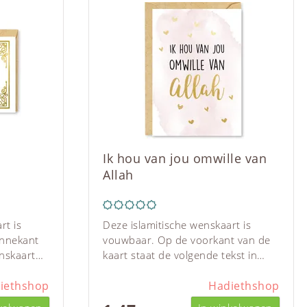
Ik hou van jou omwille van
Allah
rt is
Deze islamitische wenskaart is
innekant
vouwbaar. Op de voorkant van de
nskaart
kaart staat de volgende tekst in
ft in goud.
zwarte en gouden letters op een
van de
iethshop
wit-roze achtergrond: "Ik hou van
Hadiethshop
aa shaae
jou omwille van Allah". De