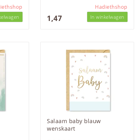
iethshop
Hadiethshop
1,47
kelwagen
In winkelwagen
Salaam baby blauw
wenskaart