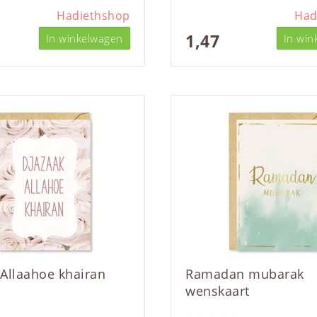
Hadiethshop
Had
1,47
In winkelwagen
In win
 Allaahoe khairan
Ramadan mubarak
wenskaart