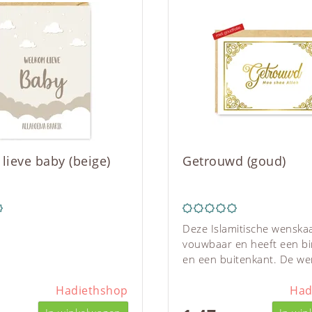
lieve baby (beige)
Getrouwd (goud)
Deze Islamitische wenskaa
vouwbaar en heeft een b
en een buitenkant. De we
bevat illustraties en schri
Hadiethshop
De tekst op de voorzijde 
Had
kaart luidt: "Getrouwd. M