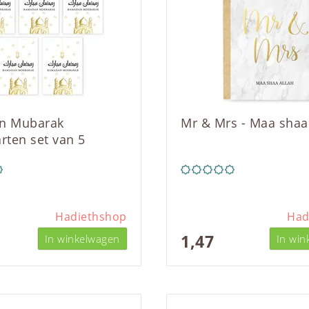
n Mubarak
Mr & Mrs - Maa shaa
rten set van 5
Hadiethshop
Had
1,47
In winkelwagen
In win