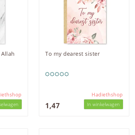
 Allah
To my dearest sister
iethshop
Hadiethshop
1,47
kelwagen
In winkelwagen