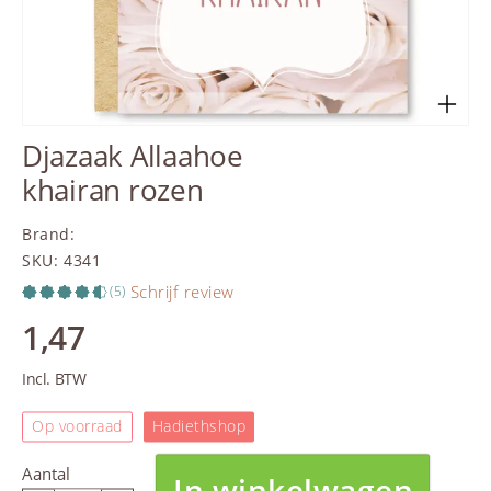
Djazaak Allaahoe
khairan rozen
Brand
:
SKU
:
4341
Schrijf review
(5)
1,47
Incl. BTW
Op voorraad
Hadiethshop
Aantal
In winkelwagen