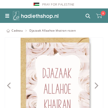
PRAY FOR PALESTINE
0
Cadeau
Djazaak Allaahoe khairan rozen