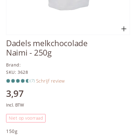
Dadels melkchocolade
Naimi - 250g
Brand
:
SKU
:
3628
Schrijf review
(7)
3,97
Incl. BTW
Niet op voorraad
150g