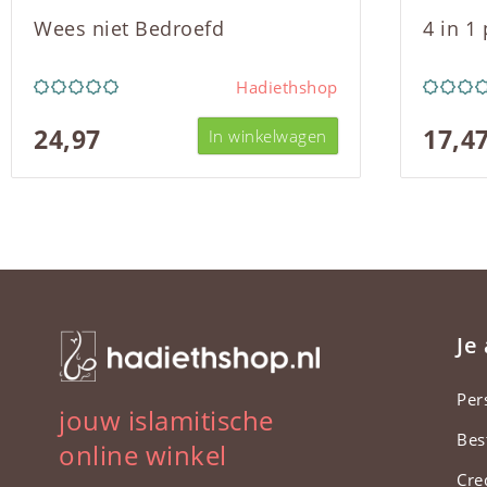
Wees niet Bedroefd
4 in 1
Hadiethshop
24,97
17,4
In winkelwagen
Je
Per
jouw islamitische
Bes
online winkel
Cre