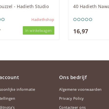
 puzzel - Hadieth Studio
40 Hadieth Naw
Hadiethshop
7
16,97
In winkelwagen
 account
Ons bedrijf
soonlijke informatie
Algemene voorwaarden
tellingen
Privacy Policy
ditnota's
Contacteer ons