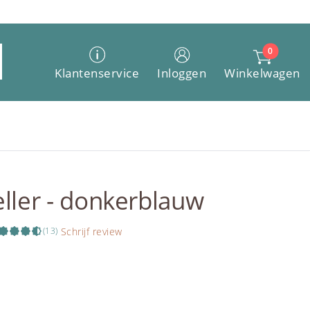
0
Winkelwagen
Klantenservice
Inloggen
teller - donkerblauw
Schrijf review
(13)