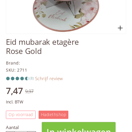
Eid mubarak etagère
Rose Gold
Brand
:
SKU
:
2711
Schrijf review
(8)
7,47
9,97
Incl. BTW
Op voorraad
Hadiethshop
Aantal
In winkelwagen