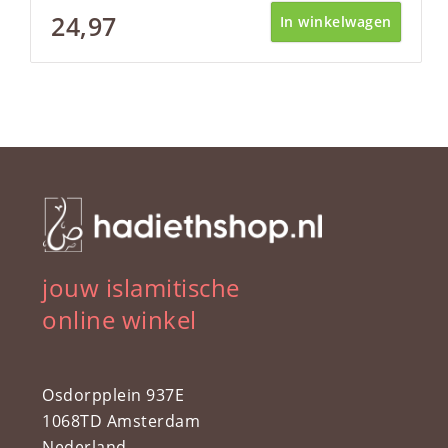
24,97
In winkelwagen
jouw islamitische
online winkel
Osdorpplein 937E
1068TD Amsterdam
Nederland