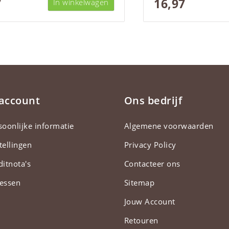
7
16,97
In winkelwagen
 account
Ons bedrijf
soonlijke informatie
Algemene voorwaarden
tellingen
Privacy Policy
ditnota's
Contacteer ons
essen
Sitemap
Jouw Account
Retouren