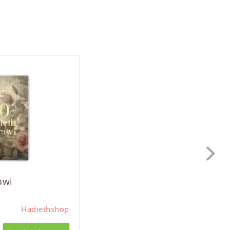
awi
Hadiethshop