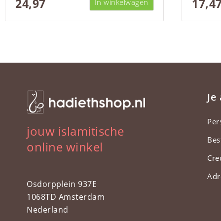
24,97
17,4
In winkelwagen
Je
Per
jouw islamitische
Bes
online winkel
Cre
Adr
Osdorpplein 937E
1068TD Amsterdam
Nederland