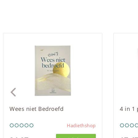
Wees niet Bedroefd
4 in 1
Hadiethshop