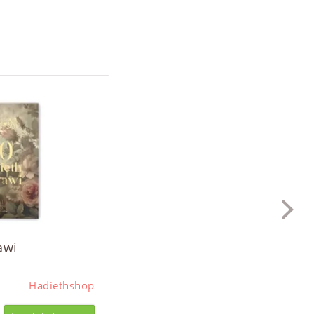
awi
Hadiethshop