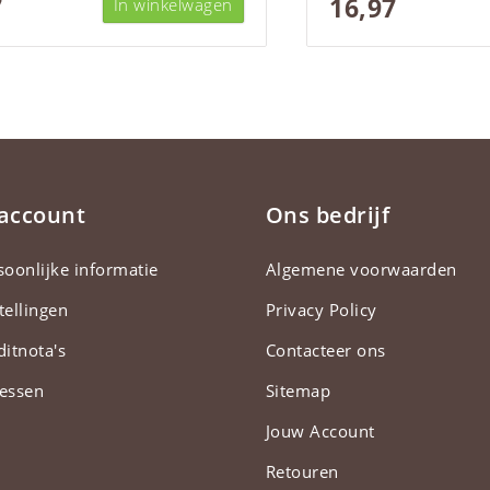
7
16,97
In winkelwagen
 account
Ons bedrijf
soonlijke informatie
Algemene voorwaarden
tellingen
Privacy Policy
ditnota's
Contacteer ons
essen
Sitemap
Jouw Account
Retouren