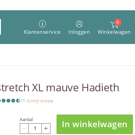
0
Winkelwagen
Klantenservice
Inloggen
stretch XL mauve Hadieth
Schrijf review
(7)
Aantal
In winkelwagen