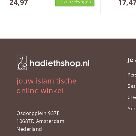
24,97
17,4
In winkelwagen
Je
Per
jouw islamitische
Bes
online winkel
Cre
Adr
Osdorpplein 937E
1068TD Amsterdam
Nederland