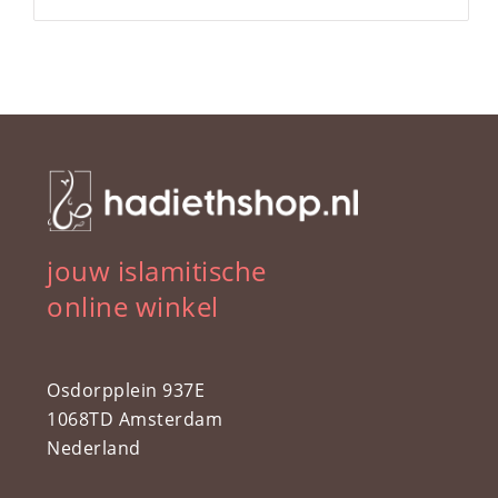
jouw islamitische
online winkel
Osdorpplein 937E
1068TD Amsterdam
Nederland