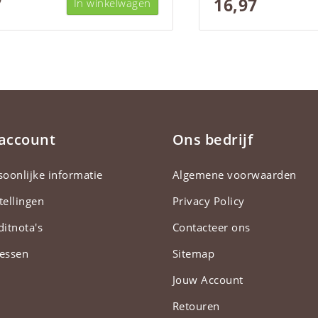
7
16,97
In winkelwagen
 account
Ons bedrijf
soonlijke informatie
Algemene voorwaarden
tellingen
Privacy Policy
ditnota's
Contacteer ons
essen
Sitemap
Jouw Account
Retouren