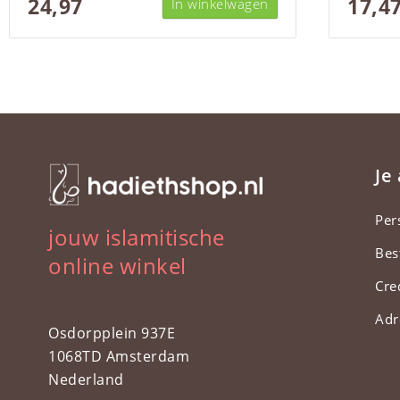
24,97
17,4
In winkelwagen
Je
Per
jouw islamitische
Bes
online winkel
Cre
Adr
Osdorpplein 937E
1068TD Amsterdam
Nederland