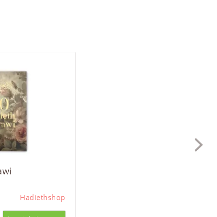
awi
Hadiethshop