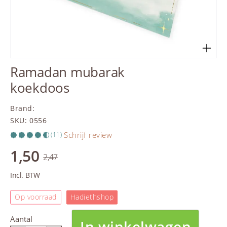
Ramadan mubarak
koekdoos
Brand
:
SKU
:
0556
Schrijf review
(11)
1,50
2,47
Incl. BTW
Op voorraad
Hadiethshop
Aantal
In winkelwagen