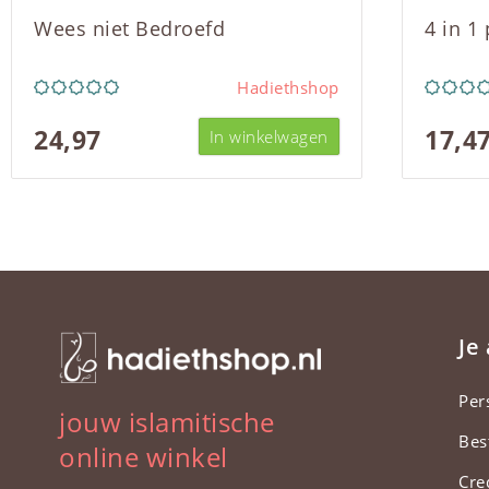
Wees niet Bedroefd
4 in 1
Hadiethshop
24,97
17,4
In winkelwagen
Je
Per
jouw islamitische
Bes
online winkel
Cre