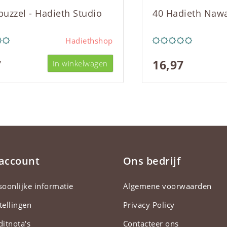
 puzzel - Hadieth Studio
40 Hadieth Naw
Hadiethshop
7
16,97
In winkelwagen
 account
Ons bedrijf
soonlijke informatie
Algemene voorwaarden
tellingen
Privacy Policy
ditnota's
Contacteer ons