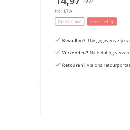
14,97
19,97
Incl. BTW
Op voorraad
Hadiethshop
Bestellen?
Uw gegevens zijn vei
Verzenden?
Na betaling verzen
Retouren?
Via ons retourportaal