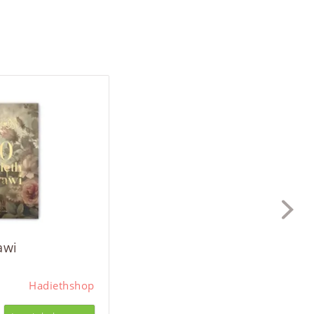
awi
Hadiethshop