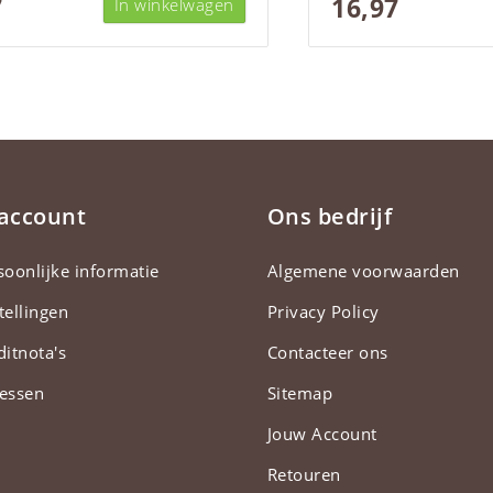
7
16,97
In winkelwagen
 account
Ons bedrijf
soonlijke informatie
Algemene voorwaarden
tellingen
Privacy Policy
ditnota's
Contacteer ons
essen
Sitemap
Jouw Account
Retouren