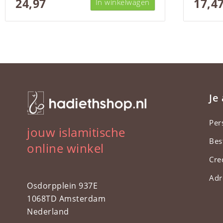
24,97
17,4
In winkelwagen
Je
Per
jouw islamitische
Bes
online winkel
Cre
Adr
Osdorpplein 937E
1068TD Amsterdam
Nederland