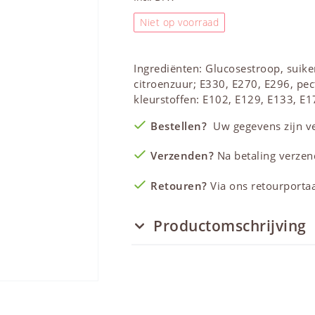
Niet op voorraad
Ingrediënten: Glucosestroop, suiker
citroenzuur; E330, E270, E296, pec
kleurstoffen: E102, E129, E133, E1
Bestellen?
Uw gegevens zijn vei
Verzenden?
Na betaling verzen
Retouren?
Via ons retourportaal
Productomschrijving