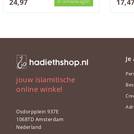
24,97
17,4
In winkelwagen
Je
Per
jouw islamitische
Bes
online winkel
Cre
Adr
Osdorpplein 937E
1068TD Amsterdam
Nederland