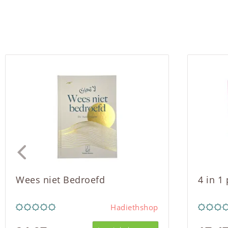
Wees niet Bedroefd
4 in 1
Hadiethshop