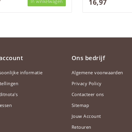
7
16,97
In winkelwagen
 account
Ons bedrijf
soonlijke informatie
Algemene voorwaarden
tellingen
Privacy Policy
ditnota's
Contacteer ons
essen
Sitemap
Jouw Account
Retouren