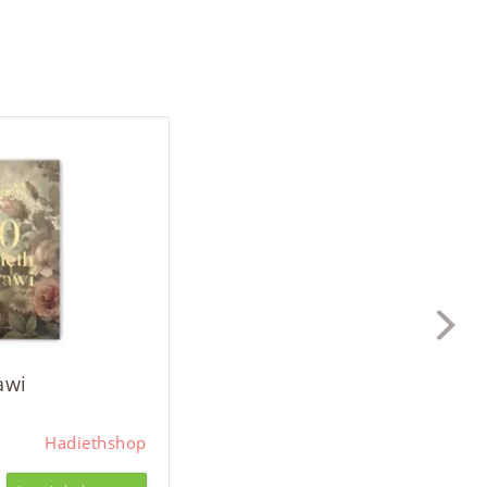
awi
Hadiethshop