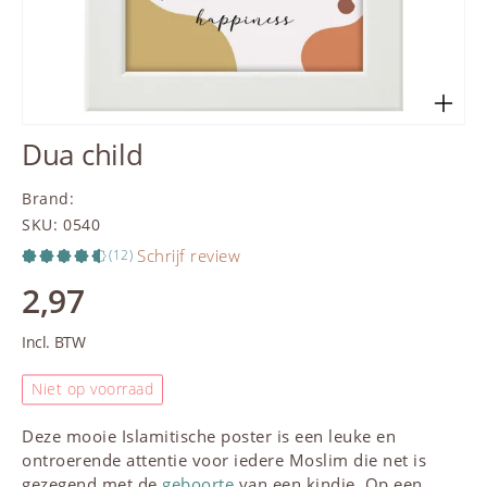
Dua child
Brand
:
SKU
:
0540
Schrijf review
(12)
2,97
Incl. BTW
Niet op voorraad
Deze mooie Islamitische poster is een leuke en
ontroerende attentie voor iedere Moslim die net is
gezegend met de
geboorte
van een kindje. Op een