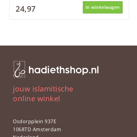
24,97
In winkelwagen
jouw islamitische
online winkel
Osdorpplein 937E
1068TD Amsterdam