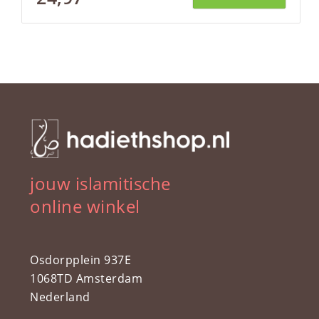
jouw islamitische
online winkel
Osdorpplein 937E
1068TD Amsterdam
Nederland