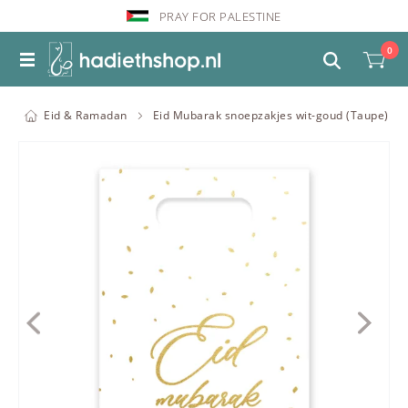
PRAY FOR PALESTINE
0
Eid & Ramadan
Eid Mubarak snoepzakjes wit-goud (Taupe)