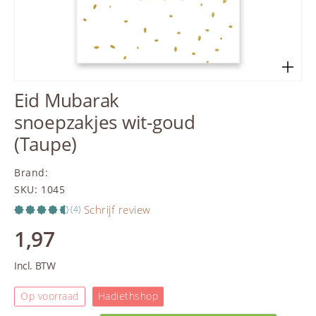
Eid Mubarak
snoepzakjes wit-goud
(Taupe)
Brand
:
SKU
:
1045
Schrijf review
(4)
1,97
Incl. BTW
Op voorraad
Hadiethshop