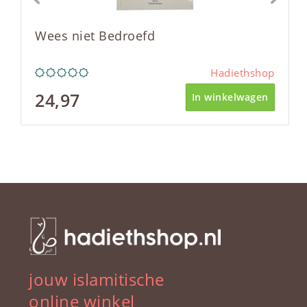
Wees niet Bedroefd
Hadiethshop
24,97
In winkelwagen
jouw islamitische
online winkel