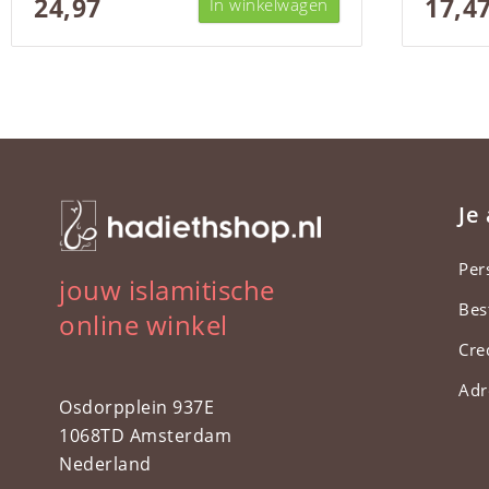
24,97
17,4
In winkelwagen
Je
Per
jouw islamitische
Bes
online winkel
Cre
Adr
Osdorpplein 937E
1068TD Amsterdam
Nederland