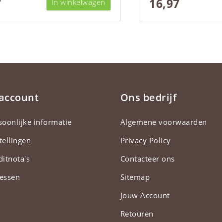
7
16,97
In winkelwagen
 account
Ons bedrijf
soonlijke informatie
Algemene voorwaarden
tellingen
Privacy Policy
ditnota's
Contacteer ons
essen
Sitemap
Jouw Account
Retouren