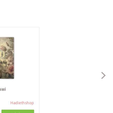
awi
Hadiethshop