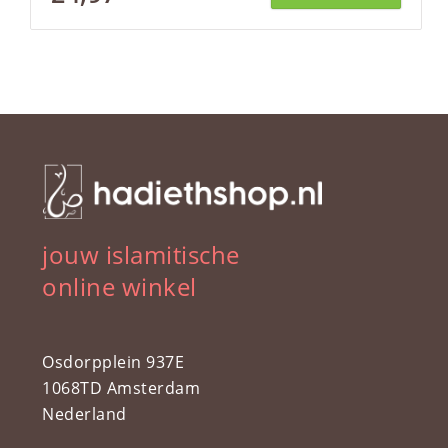
jouw islamitische
online winkel
Osdorpplein 937E
1068TD Amsterdam
Nederland