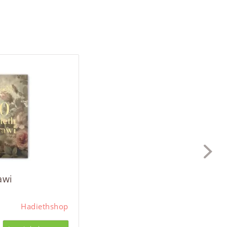
awi
Hadiethshop