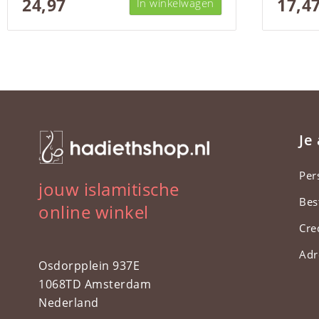
24,97
17,4
In winkelwagen
Je
Per
jouw islamitische
Bes
online winkel
Cre
Adr
Osdorpplein 937E
1068TD Amsterdam
Nederland