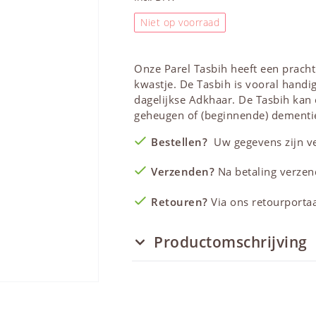
Niet op voorraad
Onze Parel
Tasbih
heeft een prach
kwastje. De
Tasbih
is vooral handig 
dagelijkse Adkhaar. De
Tasbih
kan 
geheugen of (beginnende) dementi
Bestellen?
Uw gegevens zijn vei
Verzenden?
Na betaling verzen
Retouren?
Via ons retourportaal
Productomschrijving