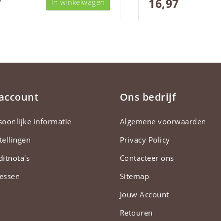
7
16,97
In winkelwagen
 account
Ons bedrijf
soonlijke informatie
Algemene voorwaarden
tellingen
Privacy Policy
ditnota's
Contacteer ons
essen
Sitemap
Jouw Account
Retouren