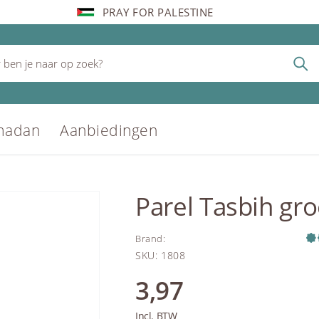
PRAY FOR PALESTINE
madan
Aanbiedingen
Parel Tasbih gr
Brand
:
SKU
:
1808
3,97
Incl. BTW