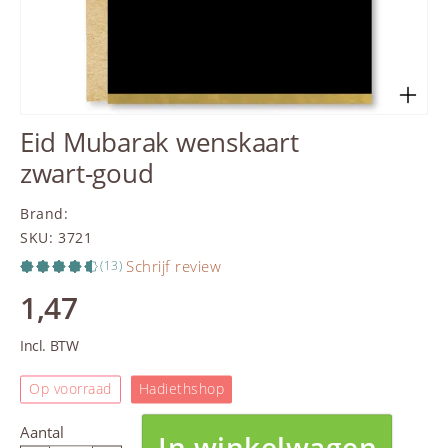
Eid Mubarak wenskaart
zwart-goud
Brand
:
SKU
:
3721
Schrijf review
(13)
1,47
Incl. BTW
Op voorraad
Hadiethshop
Aantal
In winkelwagen