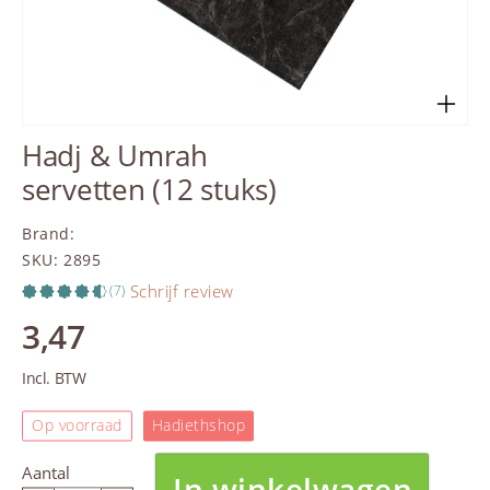
Hadj & Umrah
servetten (12 stuks)
Brand
:
SKU
:
2895
Schrijf review
(7)
3,47
Incl. BTW
Op voorraad
Hadiethshop
Aantal
In winkelwagen