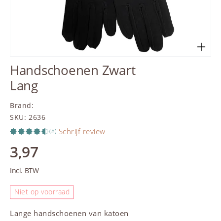
Handschoenen Zwart
Lang
Brand
:
SKU
:
2636
Schrijf review
(8)
3,97
Incl. BTW
Niet op voorraad
Lange handschoenen van katoen