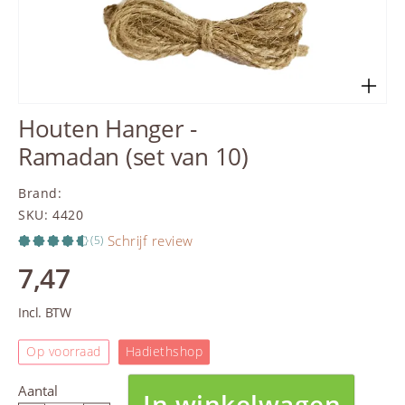
Houten Hanger -
Ramadan (set van 10)
Brand
:
SKU
:
4420
Schrijf review
(5)
7,47
Incl. BTW
Op voorraad
Hadiethshop
Aantal
In winkelwagen