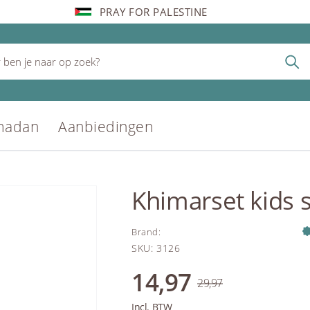
PRAY FOR PALESTINE
madan
Aanbiedingen
Khimarset kids 
Brand
:
SKU
:
3126
14,97
29,97
Incl. BTW