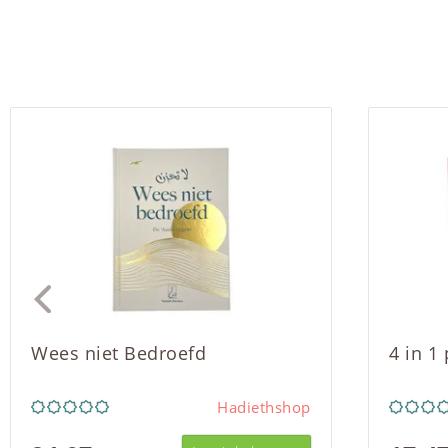
Wees niet Bedroefd
4 in 1
Hadiethshop