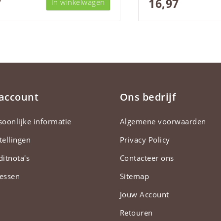
7
16,97
In winkelwagen
 account
Ons bedrijf
soonlijke informatie
Algemene voorwaarden
tellingen
Privacy Policy
ditnota's
Contacteer ons
essen
Sitemap
Jouw Account
Retouren