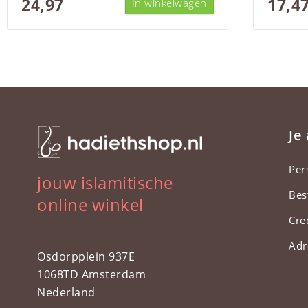
24,97
17,4
In winkelwagen
Je
Per
jouw islamitische
Bes
online winkel
Cre
Adr
Osdorpplein 937E
1068TD Amsterdam
Nederland