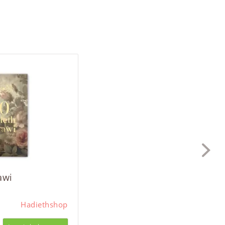
awi
Hadiethshop