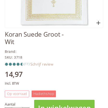
Koran Suede Groot -
Wit
Brand
:
SKU
:
3718
Schrijf review
(11)
14,97
Incl. BTW
Op voorraad
Hadiethshop
Aantal
In winkelwagen