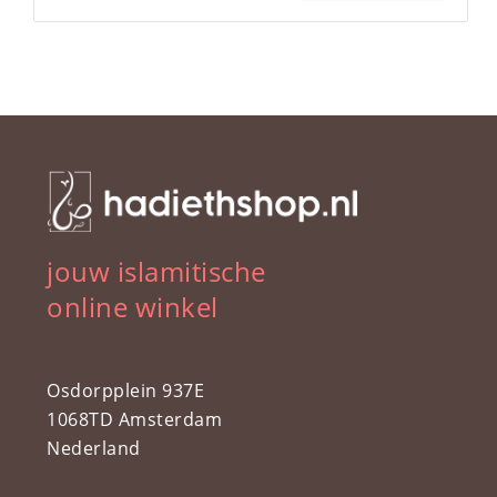
jouw islamitische
online winkel
Osdorpplein 937E
1068TD Amsterdam
Nederland