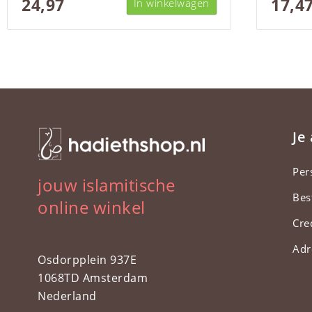
24,97
17,4
In winkelwagen
Je
Per
jouw islamitische
Bes
online winkel
Cre
Adr
Osdorpplein 937E
1068TD Amsterdam
Nederland