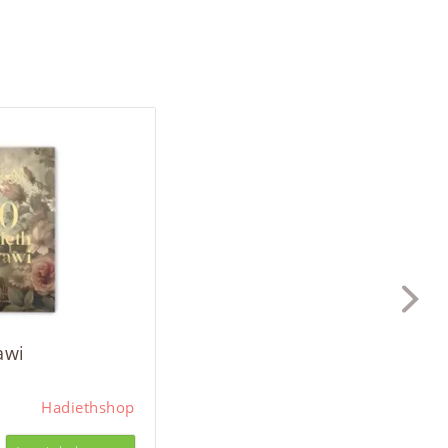
awi
Hadiethshop