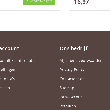
7
16,97
In winkelwagen
 account
Ons bedrijf
soonlijke informatie
Algemene voorwaarden
tellingen
Privacy Policy
ditnota's
Contacteer ons
essen
Sitemap
Jouw Account
Retouren