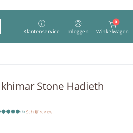
0
Winkelwagen
Klantenservice
Inloggen
 khimar Stone Hadieth
Schrijf review
(5)