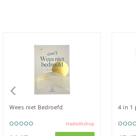
Wees niet Bedroefd
4 in 1
Hadiethshop