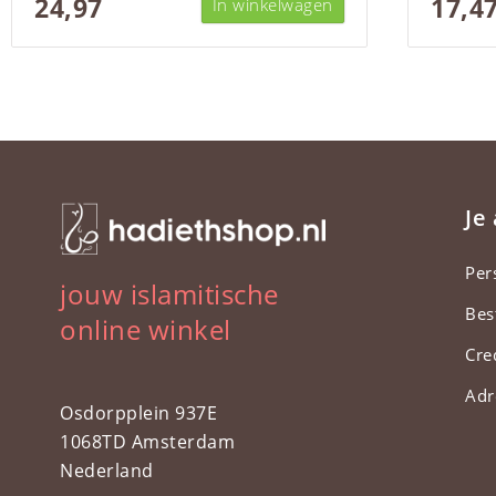
24,97
17,4
In winkelwagen
Je
Per
jouw islamitische
Bes
online winkel
Cre
Adr
Osdorpplein 937E
1068TD Amsterdam
Nederland