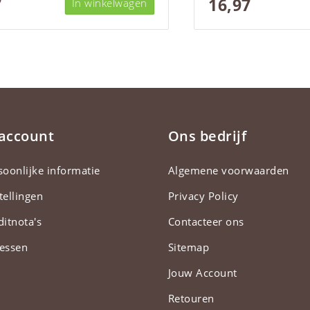
7
16,97
In winkelwagen
 account
Ons bedrijf
soonlijke informatie
Algemene voorwaarden
tellingen
Privacy Policy
ditnota's
Contacteer ons
essen
Sitemap
Jouw Account
Retouren