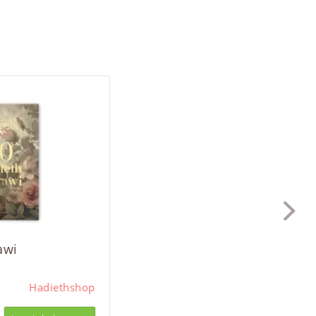
awi
Hadiethshop