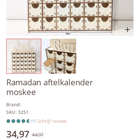
Ramadan aftelkalender
moskee
Brand
:
SKU
:
3251
Schrijf review
(6)
34,97
44,97