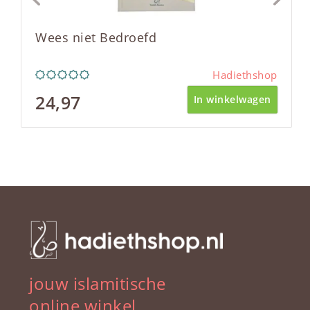
Wees niet Bedroefd
Hadiethshop
24,97
In winkelwagen
jouw islamitische
online winkel