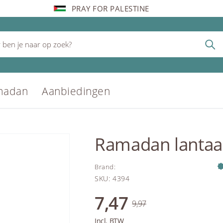
PRAY FOR PALESTINE
madan
Aanbiedingen
Ramadan lantaa
Brand
:
SKU
:
4394
7,47
9,97
Incl. BTW