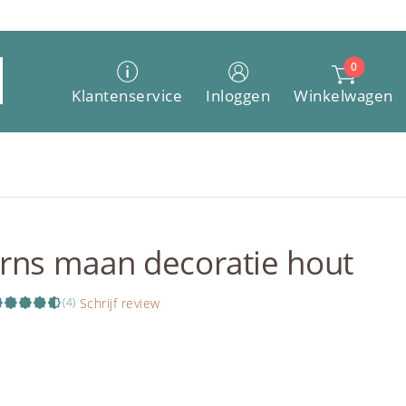
0
Winkelwagen
Klantenservice
Inloggen
rns maan decoratie hout
Schrijf review
(4)