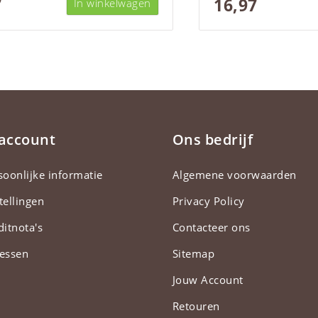
7
16,97
In winkelwagen
 account
Ons bedrijf
soonlijke informatie
Algemene voorwaarden
tellingen
Privacy Policy
ditnota's
Contacteer ons
essen
Sitemap
Jouw Account
Retouren