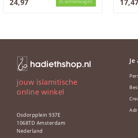
24,97
17,4
In winkelwagen
Je
Per
jouw islamitische
Bes
online winkel
Cre
Adr
Osdorpplein 937E
1068TD Amsterdam
Nederland