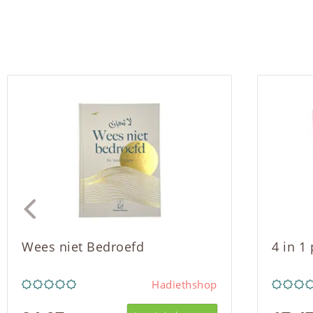
Wees niet Bedroefd
4 in 1
Hadiethshop