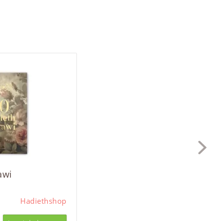
awi
Hadiethshop