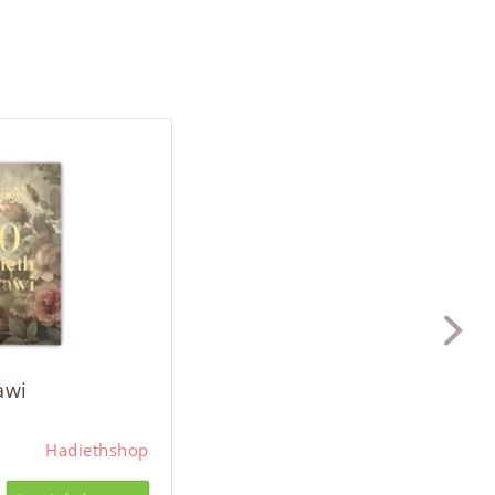
awi
Hadiethshop