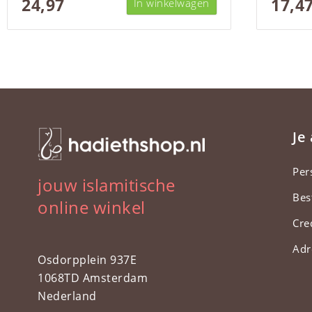
24,97
17,4
In winkelwagen
Je
Per
jouw islamitische
Bes
online winkel
Cre
Adr
Osdorpplein 937E
1068TD Amsterdam
Nederland