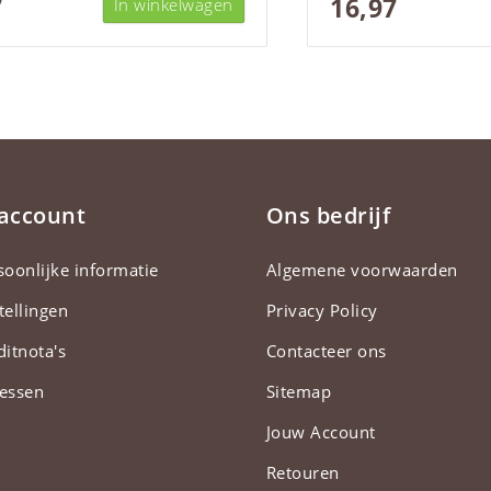
7
16,97
In winkelwagen
 account
Ons bedrijf
soonlijke informatie
Algemene voorwaarden
tellingen
Privacy Policy
ditnota's
Contacteer ons
essen
Sitemap
Jouw Account
Retouren