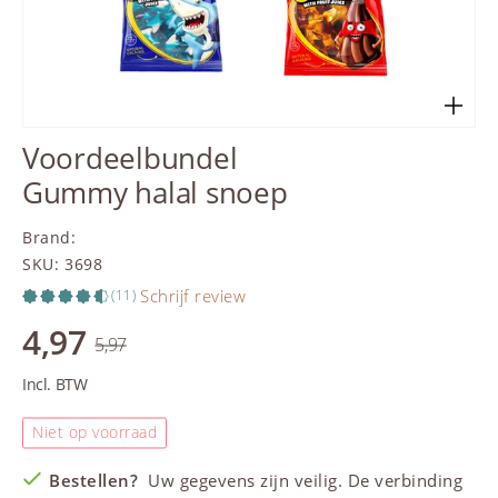
Voordeelbundel
Gummy halal snoep
Brand
:
SKU
:
3698
Schrijf review
(11)
4,97
5,97
Incl. BTW
Niet op voorraad
Bestellen?
Uw gegevens zijn veilig. De verbinding