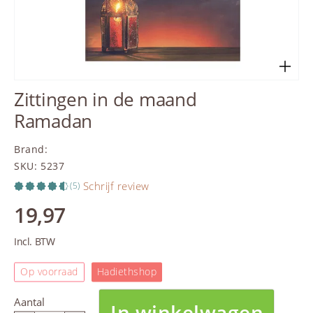
Zittingen in de maand
Ramadan
Brand
:
SKU
:
5237
Schrijf review
(5)
19,97
Incl. BTW
Op voorraad
Hadiethshop
Aantal
In winkelwagen