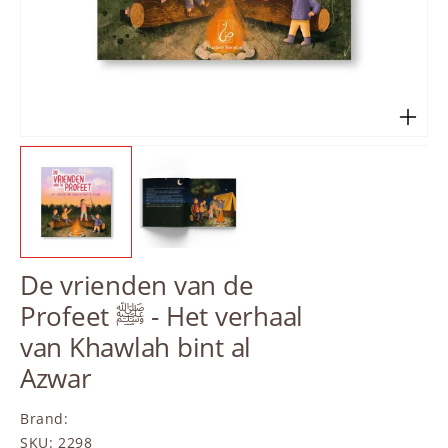
De vrienden van de
Profeet ﷺ - Het verhaal
van Khawlah bint al
Azwar
Brand
:
SKU
:
2298